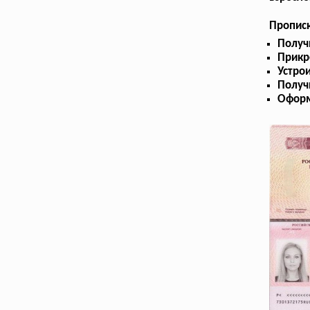
Прописк
Получ
Прикр
Устрои
Получ
Оформ