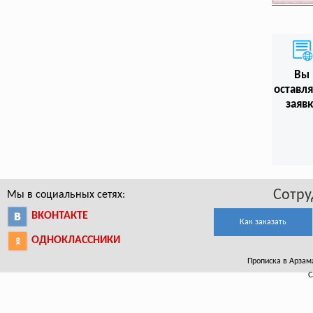
Вы
оставл
заяв
Сотру
Мы в социальных сетях:
ВКОНТАКТЕ
Как заказать
ОДНОКЛАССНИКИ
Прописка в Арзама
С