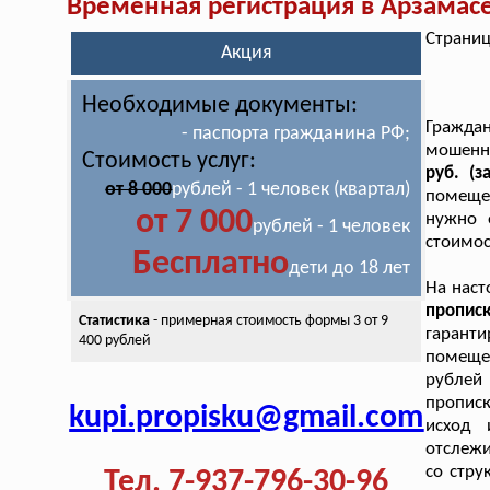
Временная регистрация в Арзамас
Страниц
Акция
Необходимые документы:
Граждан
- паспорта гражданина РФ;
мошенн
Стоимость услуг:
руб. (з
от 8 000
рублей - 1 человек (квартал)
помещен
от 7 000
нужно 
рублей - 1 человек
стоимос
Бесплатно
дети до 18 лет
На нас
пропис
Статистика
- примерная стоимость
формы 3 от 9
гаранти
400 рублей
помещен
рублей
прописк
kupi.propisku@gmail.com
исход 
отслеж
со стру
Тел. 7-937-796-30-96